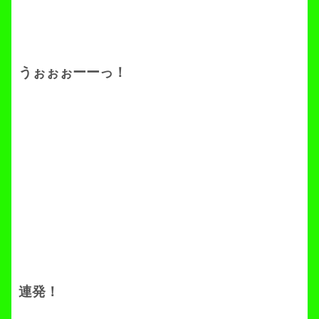
うぉぉぉーーっ！
連発！