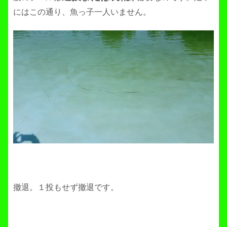
にはこの通り、魚っ子一人いません。
撤退。１投もせず撤退です。