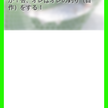
か！否、オレはオレの釣り（自
作）をする！