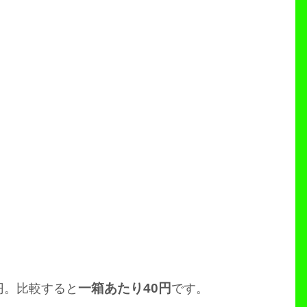
一箱あたり40円
0円。比較すると
です。