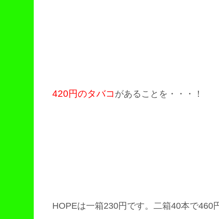
420円のタバコ
があることを・・・！
HOPEは一箱230円です。二箱40本で46