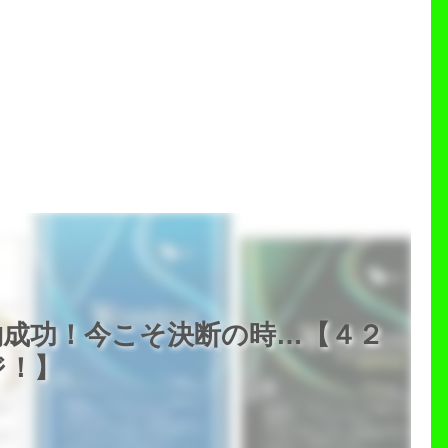
約成功！今こそ決断の時…【４２
ジ！】