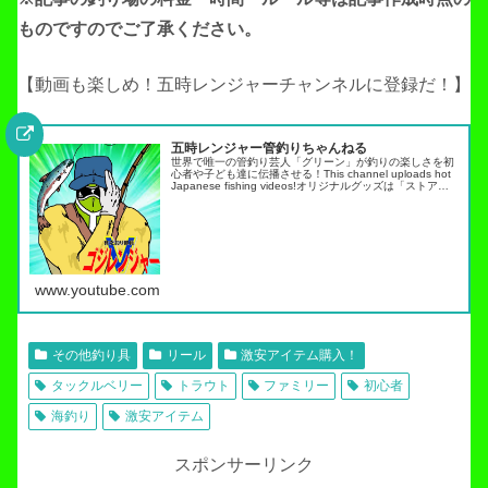
ものですのでご了承ください。
【動画も楽しめ！五時レンジャーチャンネルに登録だ！】
五時レンジャー管釣りちゃんねる
世界で唯一の管釣り芸人「グリーン」が釣りの楽しさを初
心者や子ども達に伝播させる！This channel uploads hot
Japanese fishing videos!オリジナルグッズは「ストア」
タブから・スキルアップ動画ノーマネ…
www.youtube.com
その他釣り具
リール
激安アイテム購入！
タックルベリー
トラウト
ファミリー
初心者
海釣り
激安アイテム
スポンサーリンク