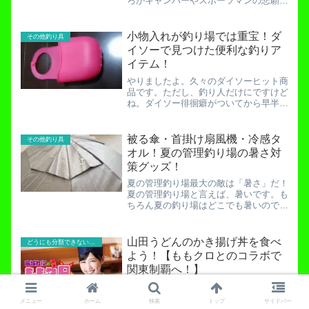
ろかキャンパーやスポーツマンの悲願ま
で叶えてしまったこのアイテム。それが
「タオルホルダー」ですね。以前、ＤＹ
ＦＣ（ダイワヤングフィッシングクラ
小物入れが釣り場では重宝！ダ
その他釣り具
ブ）からの景品で貰ったタオ...
イソーで見つけた便利な釣りア
イテム！
やりましたよ。久々のダイソーヒット商
品です。ただし、釣り人だけにですけど
ね。ダイソー徘徊癖がついてから早半
年。今まで当たりありはずれありの様々
な結果を残してきました。しかし今回
は、まあまあ当たり商品だと思います。
被る傘・首掛け扇風機・冷感タ
その他釣り具
ご紹介しましょう。これです！...
オル！夏の管理釣り場の暑さ対
策グッズ！
夏の管理釣り場最大の敵は「暑さ」だ！
夏の管理釣り場と言えば、暑いです。も
ちろん夏の釣り場はどこでも暑いのです
が、管理釣り場ではさらに暑さが厳しく
感じてしまうことがあります。夏の管理
釣り場は風が無い！管理釣り場の多くは
山田うどんのかき揚げ丼を食べ
どうにも分類できないお役立ち記事！
「山」にあります。山と言...
よう！【ももクロとのコラボで
関東制覇へ！】
さて、埼玉県民のソウルフードとして名
高い「山田うどん」についての話です
メニュー
ホーム
検索
トップ
サイドバー
が、トラウト管理釣り場「朝霞ガーデ