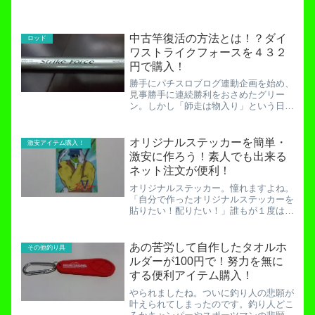
中古竿復活の方法とは！？ダイ
ロッド
ワストライクフォースを４３２
円で購入！
勝手にパチスロブログ連動企画を始め、
見事勝手に連続勝利をおさめたグリー
ン。しかし「師走は物入り」という日本
人の常識により、高級釣具購入の夢はつ
いえてしまう。ミリオンゴッド凱旋。連
戦連勝の末に・・・【神から与えられた
オリジナルステッカーを簡単・
激安アイテム購入！
試練】そんなうっぷんを晴ら...
激安に作ろう！素人でも出来る
ネット注文が便利！
オリジナルステッカー。憧れますよね。
「自分で作ったオリジナルステッカーを
貼りたい！配りたい！」誰もが１度は憧
れる夢です。私も当然憧れましたが二度
ほど挫折しました。素人がオリジナルス
テッカーを作るには大きな壁があるので
あの苦労して自作したタオルホ
その他釣り具
す。今回はその壁を取っ払...
ルダーが100円で！努力を無に
する便利アイテム購入！
やられましたね。ついに釣り人の悲願が
叶えられてしまったのです。釣り人どこ