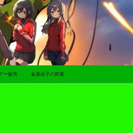
アー販売
金菜品子の部屋