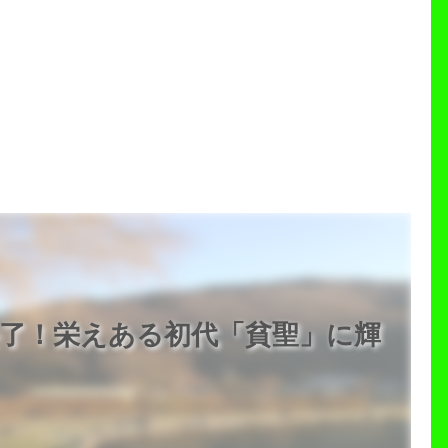
終了！栄えある初代「貧聖」に輝