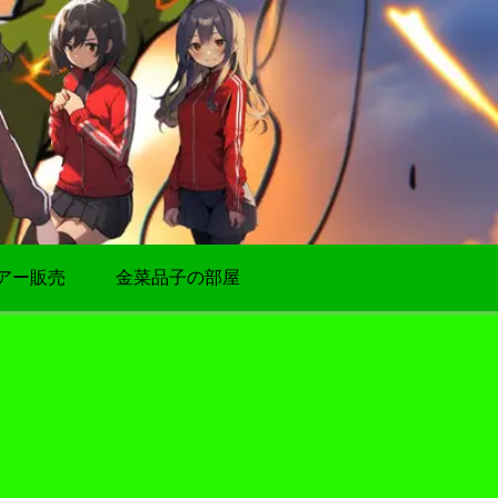
アー販売
金菜品子の部屋