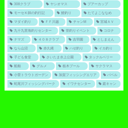
308クラブ
ヤシオマス
プアーカップ
モーセＫ師の釣行記
鯉釣り
たてよこななめ
マダイ釣り
ＦＦ川越
チャンM
宮城ＡＶ
九十九里海釣りセンター
管釣りイベント
コロナ
ナマズ
４０８クラブ
吉羽園
としまえん
なら山沼
赤久縄
ハゼ釣り
イカ釣り
子ども食堂
さいたま水上公園
タックルベリー
船舶
グルメ
栃木プール
サクラマス
小菅トラウトガーデン
加賀フィッシングエリア
バベル
蛇尾川フィッシングパーク
イワナセンター
庭キャン