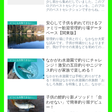
少し前から集めだしていました。このブ
ログのベストセレクションを。このブロ
グのベストセレクションですからね。た
かが知れています。容姿端麗、誰にでも
気遣うことができ、友達も多い、アリ界
の中のトップのアリみたいなものです。
安心して子供を釣れて行けるフ
どうにも分類できないお役立ち記事！
しかし暇な方は世の中には...
ァミリー歓迎管理釣り場データ
ベース【関東版】
管理釣り場に子供と行く。なかなか大変
な試みです。子供が何歳かにもよります
が、我が子やその友達などを初めての釣
りに連れて行こうか迷っている方は多い
でしょう。なにせ釣り場は基本的に大人
が多い。その中で周囲に迷惑をかけない
なかがわ水遊園で釣りにチャレ
どうにも分類できないお役立ち記事！
ように釣りをさせなければ...
ンジ！激安の五目釣りやニジマ
ス釣りが家族で楽しめる！
なかがわ水遊園では手軽に釣りができ
る！前回はなかがわ水遊園の水族館「お
もしろ魚館」を特集しました。なかがわ
水遊園のおもしろ魚館を徹底調査！【料
金・魚種・見所を解説】なかがわ水遊園
では水族館がクローズアップされていま
子供の鯉釣り新メソッド！「合
どうにも分類できないお役立ち記事！
すが、なんとリアルな釣りも...
わせない」で簡単釣り堀デビュ
ー！