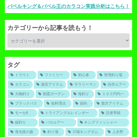
バベルキング＆バベル王のカラコン実践分析はこちら！
カテゴリーから記事を読もう！
タグ
トラウト
ファミリー
初心者
管理釣り場
カラコン
激安アイテム
サラリーマン
自作ルアー
大物釣り
朝霞ガーデン
海釣り
１００円均一
ブラックバス
魚料理法
節約
贅沢アイテム
モーセK
トライアングルレインボー
読者寄稿
縦釣り
バカルアー
キングフィッシャー
発光路の森
釣り場
川場キングダム
上永野