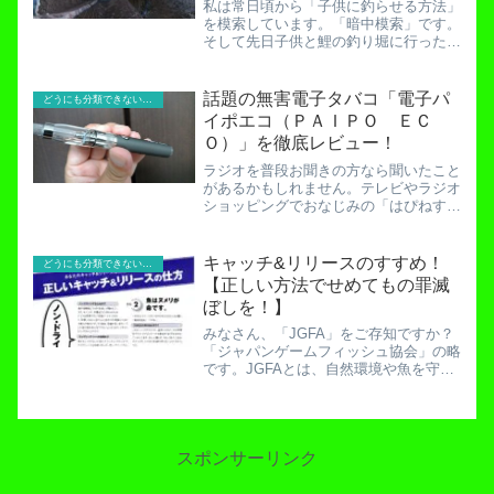
私は常日頃から「子供に釣らせる方法」
を模索しています。「暗中模索」です。
そして先日子供と鯉の釣り堀に行ったと
きに、さらなる新メソッドを発明しまし
たのでご報告します。関心の無い方、耳
をふさいだって無駄ですよ。ブログは目
話題の無害電子タバコ「電子パ
どうにも分類できないお役立ち記事！
で見るものですから。釣り...
イポエコ（ＰＡＩＰＯ ＥＣ
Ｏ）」を徹底レビュー！
ラジオを普段お聞きの方なら聞いたこと
があるかもしれません。テレビやラジオ
ショッピングでおなじみの「はぴねすく
らぶ」。そこでよく紹介されているのが
「電子パイポエコ」。アイコス→グロー
と乗り換え早半年。電子タバコと言えど
キャッチ&リリースのすすめ！
どうにも分類できないお役立ち記事！
もタバコはタバコ。ニコチ...
【正しい方法でせめてもの罪滅
ぼしを！】
みなさん、「JGFA」をご存知ですか？
「ジャパンゲームフィッシュ協会」の略
です。JGFAとは、自然環境や魚を守り
ながら釣りを楽しむための活動を行って
いる非営利団体です。今回は、そんな
JGFAのホームページに面白いものが載
っていましたのでご紹...
スポンサーリンク