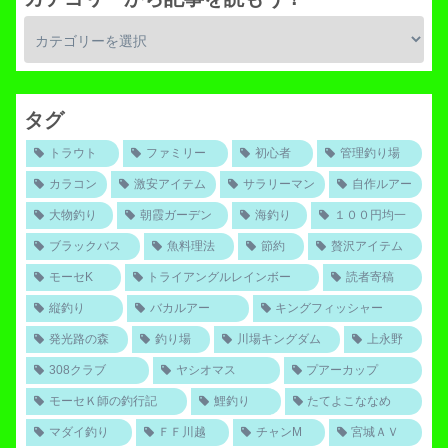
タグ
トラウト
ファミリー
初心者
管理釣り場
カラコン
激安アイテム
サラリーマン
自作ルアー
大物釣り
朝霞ガーデン
海釣り
１００円均一
ブラックバス
魚料理法
節約
贅沢アイテム
モーセK
トライアングルレインボー
読者寄稿
縦釣り
バカルアー
キングフィッシャー
発光路の森
釣り場
川場キングダム
上永野
308クラブ
ヤシオマス
プアーカップ
モーセＫ師の釣行記
鯉釣り
たてよこななめ
マダイ釣り
ＦＦ川越
チャンM
宮城ＡＶ