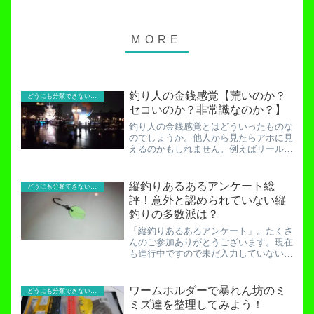
釣り人の金銭感覚【荒いのか？
どうにも分類できないお役立ち記事！
セコいのか？非常識なのか？】
釣り人の金銭感覚とはどういったものな
のでしょうか。他人から見たらアホに見
えるのかもしれません。例えばリールや
ロッド。はたから見たらなぜこれが何万
円もするのか理解出来ないでしょう。し
かし当の本人は、「このしなりは安物に
縦釣りあるあるアンケート総
どうにも分類できないお役立ち記事！
はない」とか「このマグネ...
評！意外と認められていない縦
釣りの多数派は？
「縦釣りあるあるアンケート」。たくさ
んのご参加ありがとうございます。現在
も進行中ですので未だ入力していないと
言う方はよろしくお願いします。縦釣り
アンケート調査開始！世の縦釣りのスタ
ンダードが今さらされる！さて、今回は
ワームホルダーで暴れん坊のミ
どうにも分類できないお役立ち記事！
そんな縦釣りあるあるアン...
ミズ達を整理してみよう！