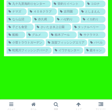
九十九里海釣りセンター
管釣りイベント
コロナ
ナマズ
４０８クラブ
吉羽園
としまえん
なら山沼
赤久縄
ハゼ釣り
イカ釣り
子ども食堂
さいたま水上公園
タックルベリー
船舶
グルメ
栃木プール
サクラマス
小菅トラウトガーデン
加賀フィッシングエリア
バベル
蛇尾川フィッシングパーク
イワナセンター
庭キャン
メニュー
ホーム
検索
トップ
サイドバー