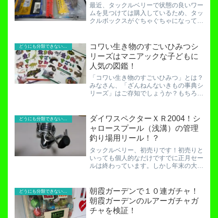
最近、タックルベリーで状態の良いワー
ムを見つけては購入しているため、タッ
クルボックスがぐちゃぐちゃになってき
ました。素人の私はかっこいい英語のワ
ームパッケージを見てもよくわからない
ので、とりあえず「ゲーリーヤマモト」
コワい生き物のすごいひみつシ
どうにも分類できないお役立ち記事！
と書いてあるほうが信頼で...
リーズはマニアックな子どもに
人気の図鑑！
「コワい生き物のすごいひみつ」とは？
みなさん、「ざんねんないきもの事典シ
リーズ」はご存知でしょうか？もちろん
知っていますよね。では…、「コワい生
き物のすごいひみつ」シリーズはご存知
でしたでしょうか？これを知っていたら
ダイワスペクターＸＲ2004！シ
どうにも分類できないお役立ち記事！
生き物マニア、いや生き物...
ャロースプール（浅溝）の管理
釣り場用リール！？
タックルベリー、初売りです！初売りと
いっても個人的なだけですでに正月セー
ルは終わっています。しかし年末の大掃
除で使わないリールを売りに来たご婦人
もいるだろう、ということで期待を胸に
店に飛び込みました。なぜご婦人かっ
朝霞ガーデンで１０連ガチャ！
どうにも分類できないお役立ち記事！
て？気になるなら今から10...
朝霞ガーデンのルアーガチャガ
チャを検証！