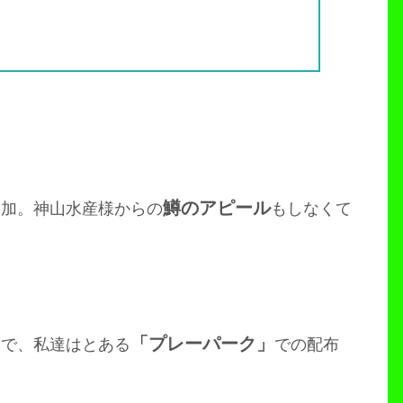
鱒のアピール
参加。神山水産様からの
もしなくて
「プレーパーク」
とで、私達はとある
での配布