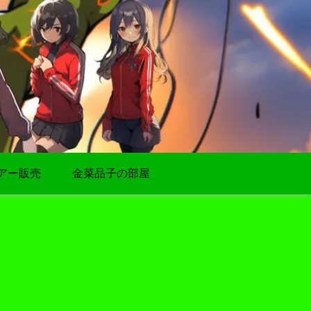
アー販売
金菜品子の部屋