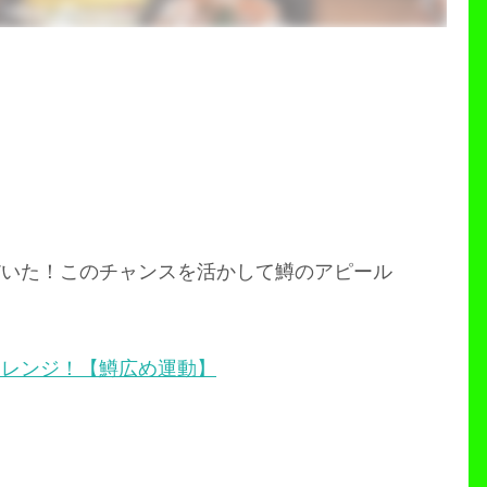
だいた！このチャンスを活かして鱒のアピール
ャレンジ！【鱒広め運動】