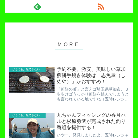
予約不要、激安、美味しい草加
どうにも分類できないお役立ち記事！
煎餅手焼き体験は「志免屋（し
めや）」がおすすめ！
「煎餅の町」と言えば埼玉県草加市、３
歩歩けばうっかり煎餅を踏んでしまうと
も言われている地ですね（五時レンジャ
ー貧乏釣り部調べ）。この町に来たから
にはやってみたいでしょう？「手焼き煎
餅作り体験」。なかなか出来るものでは
九ちゃんフィッシングの香月ハ
どうにも分類できないお役立ち記事！
ありませんからね。草加市...
ルと杉原勇武が完成された釣り
番組を提供する！
いやー、発見しましたよ。五時レンジャ