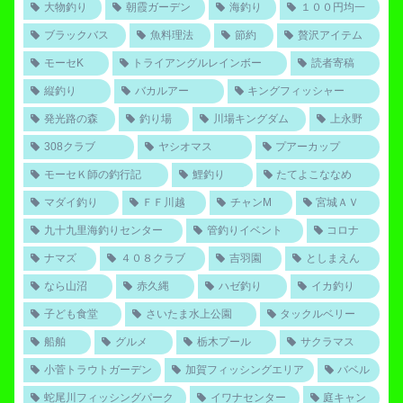
大物釣り
朝霞ガーデン
海釣り
１００円均一
ブラックバス
魚料理法
節約
贅沢アイテム
モーセK
トライアングルレインボー
読者寄稿
縦釣り
バカルアー
キングフィッシャー
発光路の森
釣り場
川場キングダム
上永野
308クラブ
ヤシオマス
プアーカップ
モーセＫ師の釣行記
鯉釣り
たてよこななめ
マダイ釣り
ＦＦ川越
チャンM
宮城ＡＶ
九十九里海釣りセンター
管釣りイベント
コロナ
ナマズ
４０８クラブ
吉羽園
としまえん
なら山沼
赤久縄
ハゼ釣り
イカ釣り
子ども食堂
さいたま水上公園
タックルベリー
船舶
グルメ
栃木プール
サクラマス
小菅トラウトガーデン
加賀フィッシングエリア
バベル
蛇尾川フィッシングパーク
イワナセンター
庭キャン