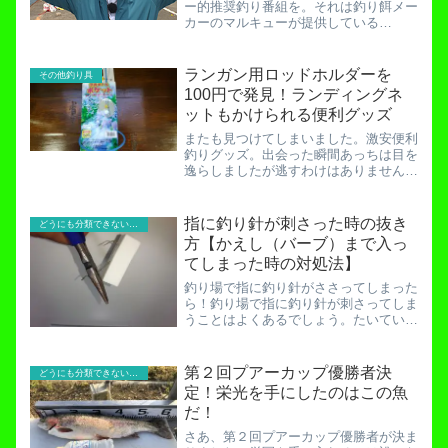
ー的推奨釣り番組を。それは釣り餌メー
カーのマルキューが提供している
「GO!GO!九ちゃんフィッシング」。タ
イトルが牧歌的で良いですね。釣り好き
の皆さんなら一度は見たことがあるかも
ランガン用ロッドホルダーを
その他釣り具
しれません。一度見た方なら...
100円で発見！ランディングネ
ットもかけられる便利グッズ
またも見つけてしまいました。激安便利
釣りグッズ。出会った瞬間あっちは目を
逸らしましたが逃すわけはありません。
これです。「また何か変な物買ってきた
ぞ、このド変態。イカれちゃってんじゃ
ねえの？」という声が四方八方から聞こ
指に釣り針が刺さった時の抜き
どうにも分類できないお役立ち記事！
えてきそうです。これは消...
方【かえし（バーブ）まで入っ
てしまった時の対処法】
釣り場で指に釣り針がささってしまった
ら！釣り場で指に釣り針が刺さってしま
うことはよくあるでしょう。たいていが
釣り針の先端が刺さってしまうだけだと
思いますが、かえし（アゴ・バーブとも
言う）まで入ってしまうとさあ大変で
第２回プアーカップ優勝者決
どうにも分類できないお役立ち記事！
す。刺さった方に抜こうとし...
定！栄光を手にしたのはこの魚
だ！
さあ、第２回プアーカップ優勝者が決ま