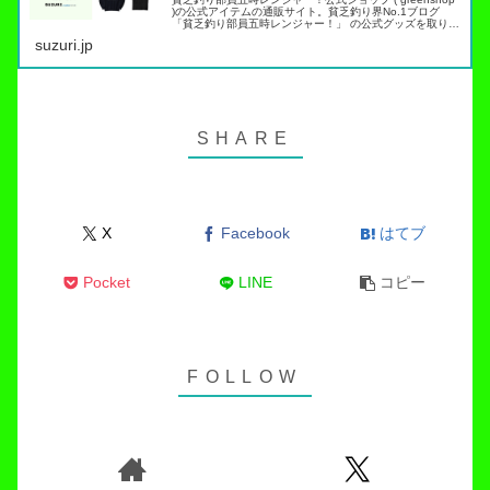
)の公式アイテムの通販サイト。貧乏釣り界No.1ブログ
「貧乏釣り部員五時レンジャー！」 の公式グッズを取り扱
っています。トラウト管理釣り場でこれらのアイテムを身
suzuri.jp
につければ出禁…
X
Facebook
はてブ
Pocket
LINE
コピー