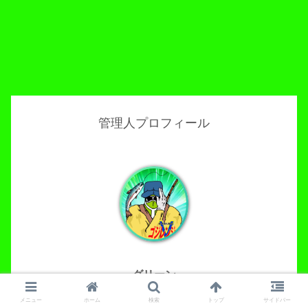
管理人プロフィール
グリーン
メニュー
ホーム
検索
トップ
サイドバー
貧乏釣り部員五時レンジャー！の管理人。自称ファミリ