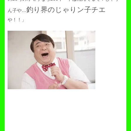
釣り界のじゃりン子チエ
ん子や…
や！！」