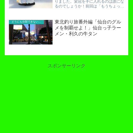
りました。栄冠を手に入れるのは誰にな
るのでしょうか！前回は「もうちょっと
でランクイン」の魚でしたね。今回はも
うちょっとでランクインの続きとベスト
3を順に公開していきます。第２回プア
東北釣り旅番外編「仙台のグル
どうにも分類できないお役立ち記事！
ーカップ結果発表！まずは...
メを制覇せよ！」仙台っ子ラー
メン・利久の牛タン
スポンサーリンク