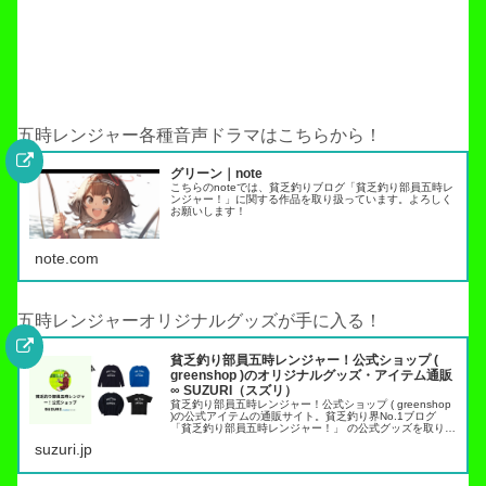
五時レンジャー各種音声ドラマはこちらから！
グリーン｜note
こちらのnoteでは、貧乏釣りブログ「貧乏釣り部員五時レ
ンジャー！」に関する作品を取り扱っています。よろしく
お願いします！
note.com
五時レンジャーオリジナルグッズが手に入る！
貧乏釣り部員五時レンジャー！公式ショップ (
greenshop )のオリジナルグッズ・アイテム通販
∞ SUZURI（スズリ）
貧乏釣り部員五時レンジャー！公式ショップ ( greenshop
)の公式アイテムの通販サイト。貧乏釣り界No.1ブログ
「貧乏釣り部員五時レンジャー！」 の公式グッズを取り扱
っています。トラウト管理釣り場でこれらのアイテムを身
suzuri.jp
につければ出禁…