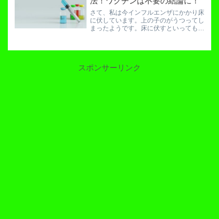
法！ワクチンは不要の結論に！
№...
さて、私は今インフルエンザにかかり床
に伏しています。上の子のがうつってし
まったようです。床に伏すといっても特
に重症な訳では無くテレビを見たり
YouTubeを見たりブログを書いたりして
います。そして昼からお酒を飲んでいま
す。何たって私にとって...
スポンサーリンク