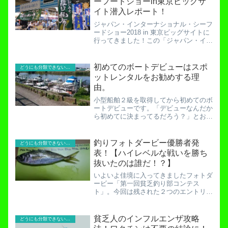
ーフードショーin東京ビッグサ
イト潜入レポート！
ジャパン・インターナショナル・シーフ
ードショー2018 in 東京ビッグサイトに
行ってきました！この「ジャパン・イン
ターナショナル・シーフードショー」と
はなんぞや、ということですが、ジャパ
ン・インターナショナルフードショー公
初めてのボートデビューはスポ
どうにも分類できないお役立ち記事！
式HP業者を対象...
ットレンタルをお勧めする理
由。
小型船舶２級を取得してから初めてのボ
ートデビューです。「デビューなんだか
ら初めてに決まってるだろう？」とおっ
しゃるアナタ。「生ライブ」みたいなも
のです。言葉に勢いをつけます。車と一
緒で「免許を取ったらすぐに運転しない
釣りフォトダービー優勝者発
どうにも分類できないお役立ち記事！
とわからなくなる」なんて...
表！【ハイレベルな戦いを勝ち
抜いたのは誰だ！？】
いよいよ佳境に入ってきましたフォトダ
ービー「第一回貧乏釣り部コンテス
ト」。今回は残された２つのエントリー
及び優勝者の発表です。エントリー
№①～④はこちら！優勝を手にし、
「最強貧乏フォトグラファー」という痛
貧乏人のインフルエンザ攻略
どうにも分類できないお役立ち記事！
い称号を得るのは誰だ！！エントリー