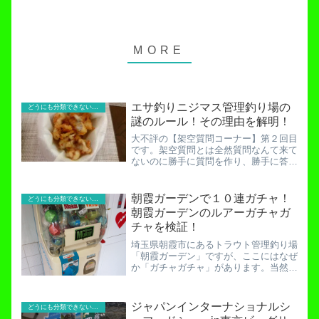
エサ釣りニジマス管理釣り場の
どうにも分類できないお役立ち記事！
謎のルール！その理由を解明！
大不評の【架空質問コーナー】第２回目
です。架空質問とは全然質問なんて来て
ないのに勝手に質問を作り、勝手に答え
るというアブナイ人間の手法です。みな
さんは真似しないようにしましょう。さ
て、今回は栃木県の「困って困ってセニ
朝霞ガーデンで１０連ガチャ！
どうにも分類できないお役立ち記事！
ョールトルネード」さんか...
朝霞ガーデンのルアーガチャガ
チャを検証！
埼玉県朝霞市にあるトラウト管理釣り場
「朝霞ガーデン」ですが、ここにはなぜ
か「ガチャガチャ」があります。当然
「ガン消し」や「キン消し」が入ってい
るわけではなく、なんとルアーがカプセ
ルに入っているのです。前に一度チャレ
ジャパンインターナショナルシ
どうにも分類できないお役立ち記事！
ンジした時にMUKAIの岩...