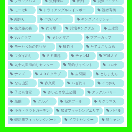
ブラックバス
魚料理法
節約
贅沢アイテム
モーセK
トライアングルレインボー
読者寄稿
縦釣り
バカルアー
キングフィッシャー
発光路の森
釣り場
川場キングダム
上永野
308クラブ
ヤシオマス
プアーカップ
モーセＫ師の釣行記
鯉釣り
たてよこななめ
マダイ釣り
ＦＦ川越
チャンM
宮城ＡＶ
九十九里海釣りセンター
管釣りイベント
コロナ
ナマズ
４０８クラブ
吉羽園
としまえん
なら山沼
赤久縄
ハゼ釣り
イカ釣り
子ども食堂
さいたま水上公園
タックルベリー
船舶
グルメ
栃木プール
サクラマス
小菅トラウトガーデン
加賀フィッシングエリア
バベル
蛇尾川フィッシングパーク
イワナセンター
庭キャン