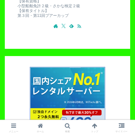
【保有資格】
小型船舶免許２級・さかな検定２級
【保有タイトル】
第３回・第11回プアーカップ
メニュー
ホーム
検索
トップ
サイドバー