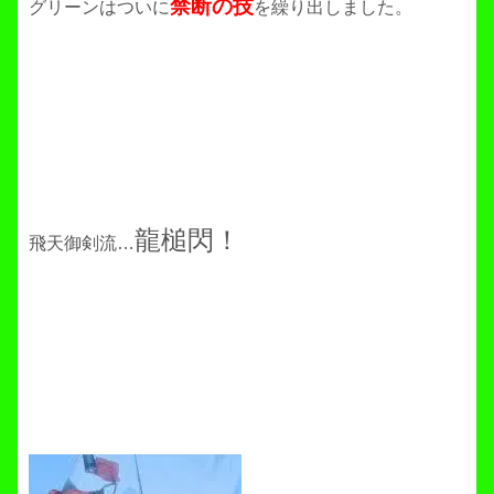
禁断の技
グリーンはついに
を繰り出しました。
龍槌閃！
飛天御剣流…