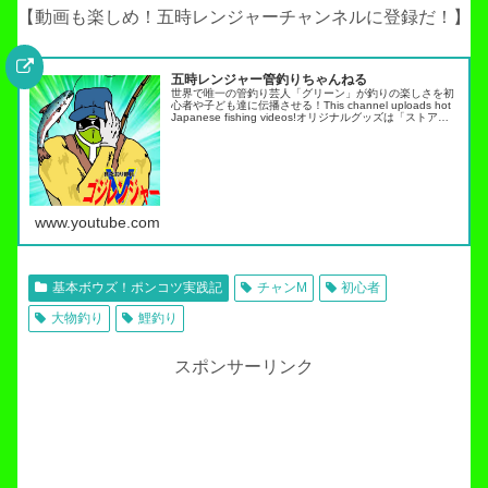
【動画も楽しめ！五時レンジャーチャンネルに登録だ！】
五時レンジャー管釣りちゃんねる
世界で唯一の管釣り芸人「グリーン」が釣りの楽しさを初
心者や子ども達に伝播させる！This channel uploads hot
Japanese fishing videos!オリジナルグッズは「ストア」
タブから・スキルアップ動画ノーマネ…
www.youtube.com
基本ボウズ！ポンコツ実践記
チャンM
初心者
大物釣り
鯉釣り
スポンサーリンク