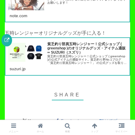
お願いします！
note.com
五時レンジャーオリジナルグッズが手に入る！
貧乏釣り部員五時レンジャー！公式ショップ (
greenshop )のオリジナルグッズ・アイテム通販
∞ SUZURI（スズリ）
貧乏釣り部員五時レンジャー！公式ショップ ( greenshop
)の公式アイテムの通販サイト。貧乏釣り界No.1ブログ
「貧乏釣り部員五時レンジャー！」 の公式グッズを取り扱
っています。トラウト管理釣り場でこれらのアイテムを身
suzuri.jp
につければ出禁…
X
Facebook
はてブ
メニュー
ホーム
検索
トップ
サイドバー
Pocket
LINE
コピー