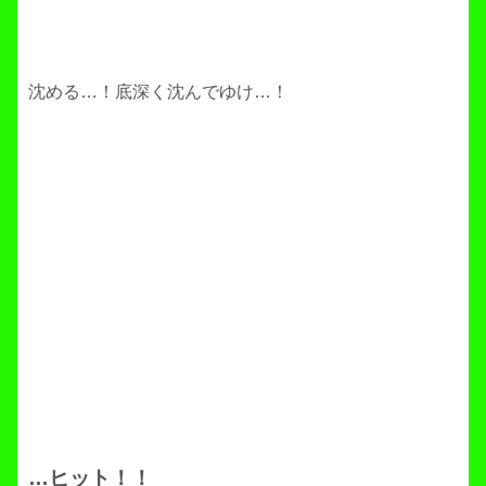
沈める…！底深く沈んでゆけ…！
…ヒット！！