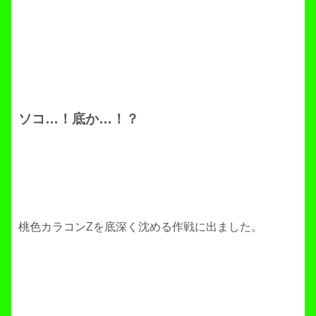
ソコ…！底か…！？
桃色カラコンZを底深く沈める作戦に出ました。