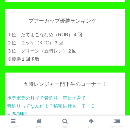
プアーカップ優勝ランキング！
１位 たてよこななめ（ROB）４回
２位 ユッケ（KTC）３回
３位 グリーン（五時レン）２回
※優勝１回多数
五時レンジャー門下生のコーナー！
ポテポテの月イチ管釣り 毎日子育て
管釣りってなんだ！？秘密結社Ｋ・Ｔ・Ｃ
４匹/時間
タカの管釣り釣行記
メニュー
ホーム
検索
トップ
サイドバー