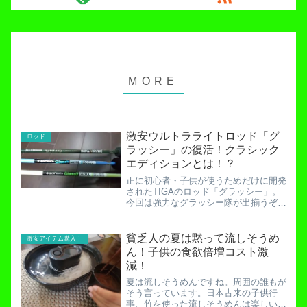
激安ウルトラライトロッド「グ
ロッド
ラッシー」の復活！クラシック
エディションとは！？
正に初心者・子供が使うためだけに開発
されたTIGAのロッド「グラッシー」。
今回は強力なグラッシー隊が出揃うぞ！
開成水辺フォレストスプリングスを経
て、宮城アングラーズヴィレッジでその
命を終えたグラッシー。世の中は喪に服
貧乏人の夏は黙って流しそうめ
激安アイテム購入！
すモードが続いています。...
ん！子供の食欲倍増コスト激
減！
夏は流しそうめんですね。周囲の誰もが
そう言っています。日本古来の子供行
事、竹を使った流しそうめんは楽しいで