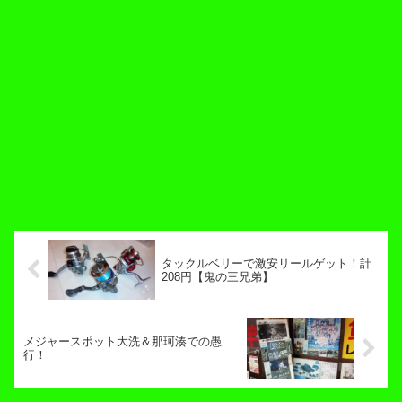
タックルベリーで激安リールゲット！計
208円【鬼の三兄弟】
メジャースポット大洗＆那珂湊での愚
行！