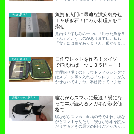
すよね。30年前の出来事ですが。そん
な誰もが楽しめる流しそうめんが夏の貧
乏一家に来たる！いや、こちらから迎え
魚捌き入門に最適な激安刺身包
その他釣り具
に行った！ドンキホーテに。...
丁＆研ぎ石！にわか料理人を目
指せ！
魚釣りの楽しみの一つに「釣った魚を食
らふ」というものがありますね。私も
「食」には目がありません。私が今まで
釣ってきて料理した魚を具体的に挙げて
みると、イワシ、アジ、サバ、コノシ
ロ、ニジマス、ヤマメ、イワナ（養殖巨
自作ワレットを作る！ダイソー
その他釣り具
大イワナ）です。これをどんな...
で揃えれば一つ１３５円～！！
管理釣り場でのトラウトフィッシングで
はスプーン等を入れる「ワレット」が欠
かせないですよね。私は持っていませ
ん。あのスポンジだけのケースが１００
０円以上するのはとても高く感じてしま
うのです。しかし欲しい・・・なので今
寝ながらスマホに最適！横にな
激安アイテム購入！
回は自作ワレットを作ってみ...
って本が読めるメガネが激安価
格で！
寝ながらスマホ。至福の時ですね。寝な
がらスマホを見たり、寝ながら本を読ん
だりするときの最大の困りごとがありま
す。そうです。体が痛くなることです