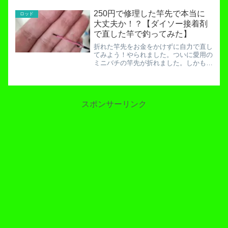
ね。まず寝ながらスマホを上にあげて操
作する。確実に腕が痛くなりますね。筋
250円で修理した竿先で本当に
ロッド
力アップにつながるわけでも...
大丈夫か！？【ダイソー接着剤
で直した竿で釣ってみた】
折れた竿先をお金をかけずに自力で直し
てみよう！やられました。ついに愛用の
ミニバチの竿先が折れました。しかも強
い衝撃を与えた瞬間に折れたとかではあ
りません。ルアーをチェンジしている最
中にゆっくりと折れていきました。フィ
ッシングフィールド川越の...
スポンサーリンク