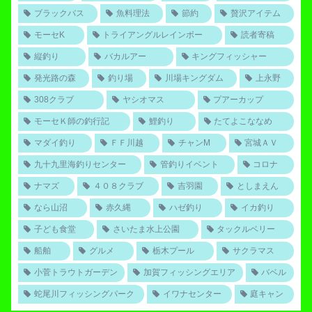
ブラックバス
魚料理法
節約
贅沢アイテム
モーセK
トライアングルレインボー
読者寄稿
縦釣り
バカルアー
キングフィッシャー
発光路の森
釣り場
川場キングダム
上永野
308クラブ
ヤシオマス
プアーカップ
モーセＫ師の釣行記
鯉釣り
たてよこななめ
マダイ釣り
ＦＦ川越
チャンM
宮城ＡＶ
九十九里海釣りセンター
管釣りイベント
コロナ
ナマズ
４０８クラブ
吉羽園
としまえん
なら山沼
赤久縄
ハゼ釣り
イカ釣り
子ども食堂
さいたま水上公園
タックルベリー
船舶
グルメ
栃木プール
サクラマス
小菅トラウトガーデン
加賀フィッシングエリア
バベル
蛇尾川フィッシングパーク
イワナセンター
庭キャン