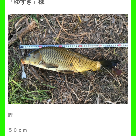
「ゆずき」様
鯉
５０ｃｍ