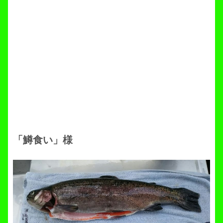
「鱒食い」様