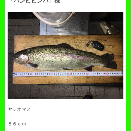
「バンビビンバ」様
ヤシオマス
５６ｃｍ