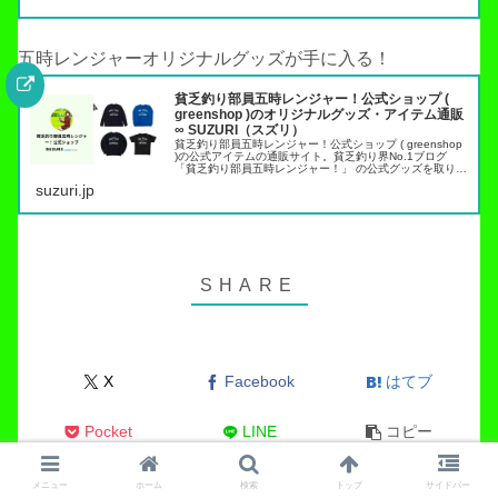
五時レンジャーオリジナルグッズが手に入る！
貧乏釣り部員五時レンジャー！公式ショップ (
greenshop )のオリジナルグッズ・アイテム通販
∞ SUZURI（スズリ）
貧乏釣り部員五時レンジャー！公式ショップ ( greenshop
)の公式アイテムの通販サイト。貧乏釣り界No.1ブログ
「貧乏釣り部員五時レンジャー！」 の公式グッズを取り扱
っています。トラウト管理釣り場でこれらのアイテムを身
suzuri.jp
につければ出禁…
X
Facebook
はてブ
Pocket
LINE
コピー
メニュー
ホーム
検索
トップ
サイドバー