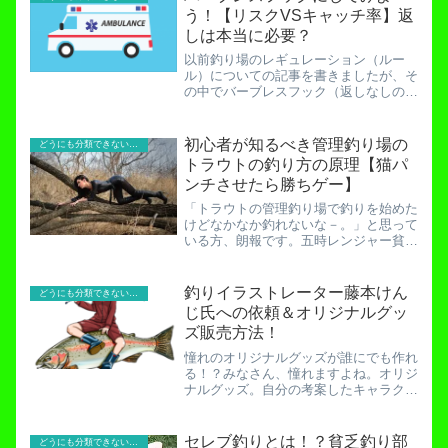
う！【リスクVSキャッチ率】返
しは本当に必要？
以前釣り場のレギュレーション（ルー
ル）についての記事を書きましたが、そ
の中でバーブレスフック（返しなしの
針）についても触れました。バーブ（返
し、アゴ）は古来の人間が編み出した大
変素晴らしい仕組みです。しかし同時に
初心者が知るべき管理釣り場の
どうにも分類できないお役立ち記事！
危険も伴います。人体にかかっ...
トラウトの釣り方の原理【猫パ
ンチさせたら勝ちゲー】
「トラウトの管理釣り場で釣りを始めた
けどなかなか釣れないな－。」と思って
いる方、朗報です。五時レンジャー貧乏
釣り部が長年（13カ月）の経験を基
に、「管理釣り場のトラウトを釣る原
理」というものを提唱します。「魚なん
釣りイラストレーター藤本けん
どうにも分類できないお役立ち記事！
てみんな同じだろ？」、「エサ...
じ氏への依頼＆オリジナルグッ
ズ販売方法！
憧れのオリジナルグッズが誰にでも作れ
る！？みなさん、憧れますよね。オリジ
ナルグッズ。自分の考案したキャラクタ
ーやイラストをTシャツやバッグなどに
出来たらなんて幸せなことかと思います
よね。しかし、私のようなセンスの無い
セレブ釣りとは！？貧乏釣り部
どうにも分類できないお役立ち記事！