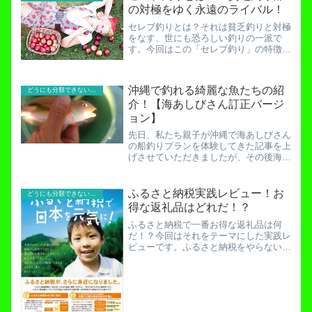
人間は自分でイラストを作...
の対極をゆく永遠のライバル！
セレブ釣りとは？それは貧乏釣りと対極
をなす、世にも恐ろしい釣りの一派で
す。今回はこの「セレブ釣り」の特徴を
あげていきたいと思いますのでご自分が
当てはまらないかご確認お願いします。
もし一つでも当てはまれば、アナタは
沖縄で釣れる綺麗な魚たちの紹
どうにも分類できないお役立ち記事！
「セレブ予備軍」ですよ！！①...
介！【海あしびさん訂正バージ
ョン】
先日、私たち親子が沖縄で海あしびさん
の船釣りプランを体験してきた記事を上
げさせていただきましたが、その後海あ
しびさんから釣れた魚の名前について教
えていただきました。海あしび船釣りプ
ランを体験してきた！初心者でも爆釣必
ふるさと納税実践レビュー！お
どうにも分類できないお役立ち記事！
至か！私が言っていること...
得な返礼品はどれだ！？
ふるさと納税で一番お得な返礼品は何
だ！？今回はそれをテーマにした実践レ
ビューです。ふるさと納税をやらない理
由はこれだ！【うまい話とウソの真相を
暴く！】どうせふるさと納税にチャレン
ジするなら損はしたくないですよね？返
礼品を貰えるだけで十分得な...