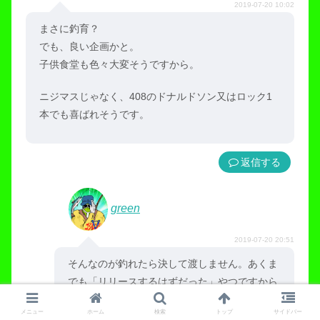
2019-07-20 10:02
まさに釣育？
でも、良い企画かと。
子供食堂も色々大変そうですから。
ニジマスじゃなく、408のドナルドソン又はロック1
本でも喜ばれそうです。
返信
green
2019-07-20 20:51
そんなのが釣れたら決して渡しません。あくま
でも「リリースするはずだった」やつですから
ね！
メニュー
ホーム
検索
トップ
サイドバー