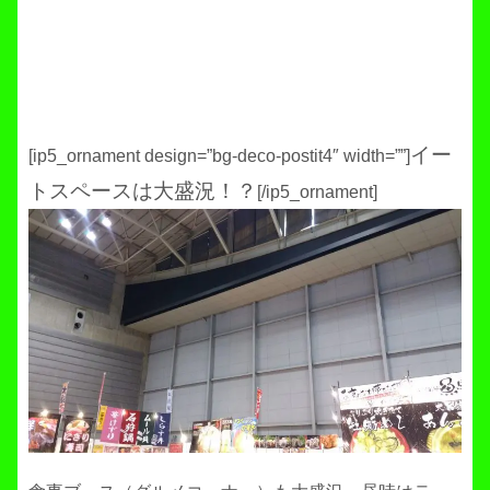
イー
[ip5_ornament design=”bg-deco-postit4″ width=””]
トスペースは大盛況！？
[/ip5_ornament]