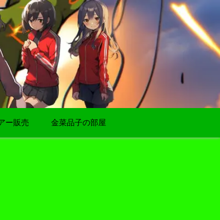
アー販売
金菜品子の部屋