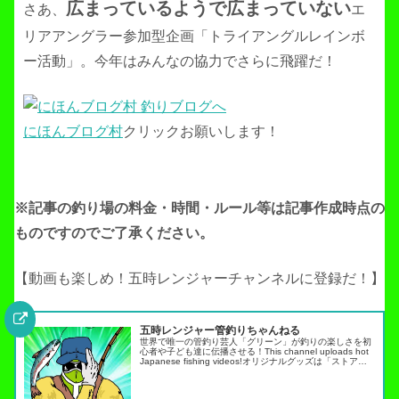
広まっているようで広まっていない
さあ、
エ
リアアングラー参加型企画「トライアングルレインボ
ー活動」。今年はみんなの協力でさらに飛躍だ！
にほんブログ村
クリックお願いします！
※記事の釣り場の料金・時間・ルール等は記事作成
時点の
ものですのでご了承ください。
【動画も楽しめ！五時レンジャーチャンネルに登録だ！】
五時レンジャー管釣りちゃんねる
世界で唯一の管釣り芸人「グリーン」が釣りの楽しさを初
心者や子ども達に伝播させる！This channel uploads hot
Japanese fishing videos!オリジナルグッズは「ストア」
タブから・スキルアップ動画ノーマネ…