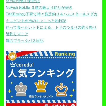
タカの管釣り釣行記
NoFish NoLIfe ３度の飯より釣りが好き
TAKEminの子育て時々貧乏釣り＆ハムスター＆メダカ
ミニピンまめ吉のちょこっと釣行記
釣って食べたいトドによる、トドのつまりの釣り祭り
管釣りマニア
俺のブラックバス日記