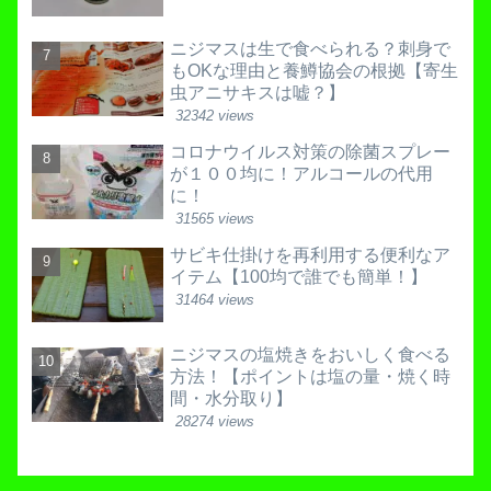
ニジマスは生で食べられる？刺身で
もOKな理由と養鱒協会の根拠【寄生
虫アニサキスは嘘？】
32342 views
コロナウイルス対策の除菌スプレー
が１００均に！アルコールの代用
に！
31565 views
サビキ仕掛けを再利用する便利なア
イテム【100均で誰でも簡単！】
31464 views
ニジマスの塩焼きをおいしく食べる
方法！【ポイントは塩の量・焼く時
間・水分取り】
28274 views