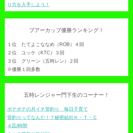
り方を入手しよう！
プアーカップ優勝ランキング！
１位 たてよこななめ（ROB）４回
２位 ユッケ（KTC）３回
３位 グリーン（五時レン）２回
※優勝１回多数
五時レンジャー門下生のコーナー！
ポテポテの月イチ管釣り 毎日子育て
管釣りってなんだ！？秘密結社Ｋ・Ｔ・Ｃ
４匹/時間