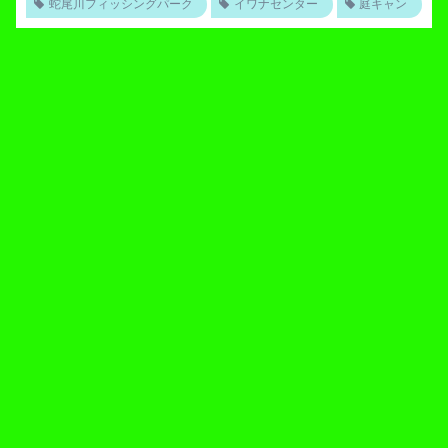
蛇尾川フィッシングパーク
イワナセンター
庭キャン