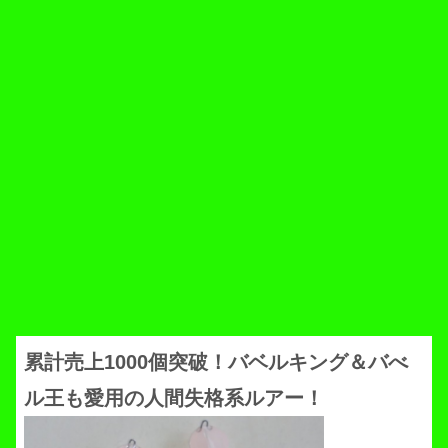
累計売上1000個突破！バベルキング＆バべ
ル王も愛用の人間失格系ルアー！