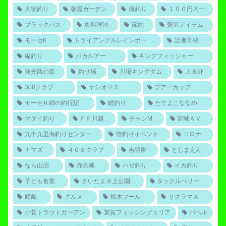
大物釣り
朝霞ガーデン
海釣り
１００円均一
ブラックバス
魚料理法
節約
贅沢アイテム
モーセK
トライアングルレインボー
読者寄稿
縦釣り
バカルアー
キングフィッシャー
発光路の森
釣り場
川場キングダム
上永野
308クラブ
ヤシオマス
プアーカップ
モーセＫ師の釣行記
鯉釣り
たてよこななめ
マダイ釣り
ＦＦ川越
チャンM
宮城ＡＶ
九十九里海釣りセンター
管釣りイベント
コロナ
ナマズ
４０８クラブ
吉羽園
としまえん
なら山沼
赤久縄
ハゼ釣り
イカ釣り
子ども食堂
さいたま水上公園
タックルベリー
船舶
グルメ
栃木プール
サクラマス
小菅トラウトガーデン
加賀フィッシングエリア
バベル