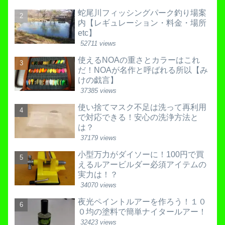
蛇尾川フィッシングパーク釣り場案
内【レギュレーション・料金・場所
etc】
52711 views
使えるNOAの重さとカラーはこれ
だ！NOAが名作と呼ばれる所以【み
けの戯言】
37385 views
使い捨てマスク不足は洗って再利用
で対応できる！安心の洗浄方法と
は？
37179 views
小型万力がダイソーに！100円で買
えるルアービルダー必須アイテムの
実力は！？
34070 views
夜光ペイントルアーを作ろう！１０
０均の塗料で簡単ナイタールアー！
32423 views