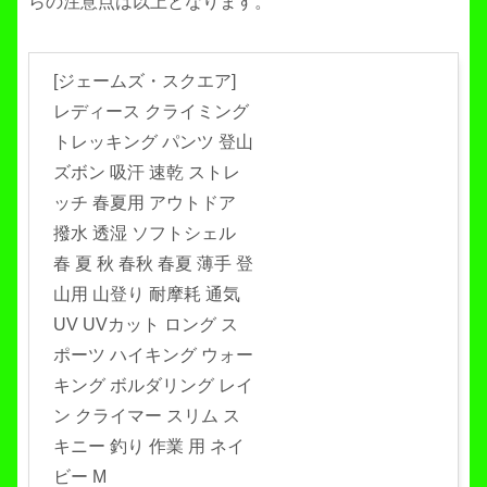
らの注意点は以上となります。
[ジェームズ・スクエア]
レディース クライミング
トレッキング パンツ 登山
ズボン 吸汗 速乾 ストレ
ッチ 春夏用 アウトドア
撥水 透湿 ソフトシェル
春 夏 秋 春秋 春夏 薄手 登
山用 山登り 耐摩耗 通気
UV UVカット ロング ス
ポーツ ハイキング ウォー
キング ボルダリング レイ
ン クライマー スリム ス
キニー 釣り 作業 用 ネイ
ビー M