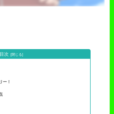
目次
リー！
点