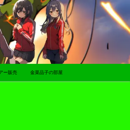
アー販売
金菜品子の部屋