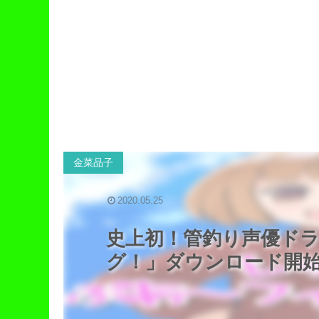
金菜品子
2020.05.25
史上初！管釣り声優ド
グ！」ダウンロード開