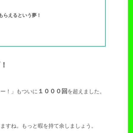
もらえるという夢！
画！
１０００回
ャー！」もついに
を超えました。
きますね。もっと暇を持て余しましょう。